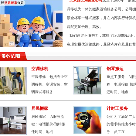
北京好兄弟搬家公司
成立于2000年，
调移机为一体的搬家运输服务公司。公司拥
顶金杯车一键式搬家，并在内部实行计算机
调配更加合理、高效。
我们通过不懈努力，或得了IS09000认
在现实最优运输线路，最经济库存及最佳货
空调移机
钢琴搬运
空调维修 包括专业空
重点工服务 A服
调移机、空调安装、空
程：电话报价-预
调调试等服务...
迁时间、地点...
居民搬家
计时工服务
居民搬家 A服务流
公司为了满足广大
程：电话报价-预约搬
的需求特推出小时
迁时间、地点...
务，员工在...