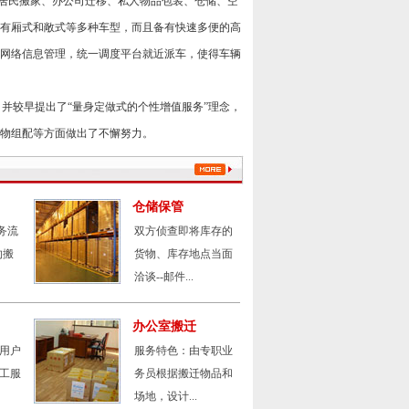
是集居民搬家、办公司迁移、私人物品包装、仓储、空
有厢式和敞式等多种车型，而且备有快速多便的高
网络信息管理，统一调度平台就近派车，使得车辆
证，并较早提出了“量身定做式的个性增值服务”理念，
物组配等方面做出了不懈努力。
仓储保管
务流
双方侦查即将库存的
约搬
货物、库存地点当面
洽谈--邮件...
办公室搬迁
用户
服务特色：由专职业
工服
务员根据搬迁物品和
场地，设计...